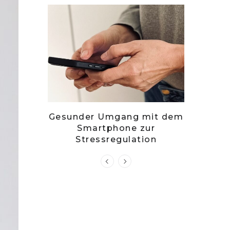
– stille
Gesunder Umgang mit dem
Zwets
g?
Smartphone zur
Kuch
Stressregulation