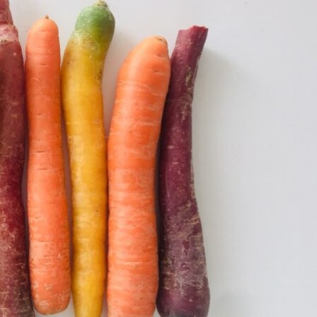
Deftig – herbstlich – lecker:
Gelenkschmerzen 
Kürbis-Käse-Spätzle
Entzündun