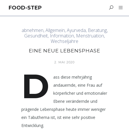
FOOD-STEP
abnehmen
,
Allgemein
,
Ayurveda
,
Beratung
,
Gesundheit
,
Information
,
Menstruation
,
Wechseljahre
EINE NEUE LEBENSPHASE
2. MAI 2020
D
ass diese mehrjährig
andauernde, eine Frau auf
körperlicher und emotionaler
Ebene verändernde und
prägende Lebensphase heute immer weniger
ein Tabuthema ist, ist eine sehr positive
Entwicklung.