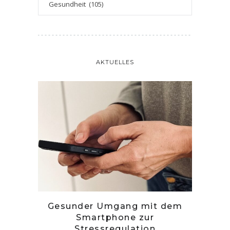
AKTUELLES
tille
Gesunder Umgang mit dem
Zwetsc
Smartphone zur
Stressregulation