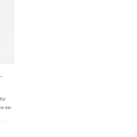
Deftig – herbstlich – lecker:
Gelenkschmerzen 
-
Kürbis-Käse-Spätzle
Entzündun
für
he ein