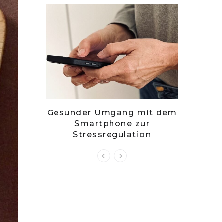
– stille
Gesunder Umgang mit dem
Zwets
g?
Smartphone zur
Kuch
Stressregulation