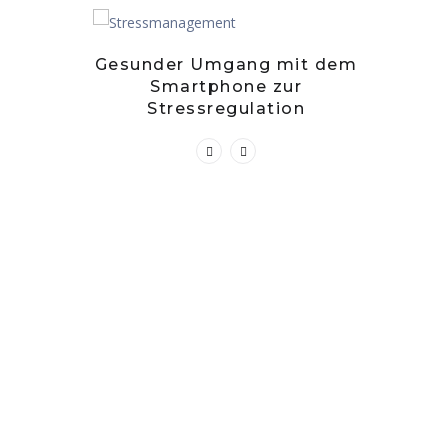
Gesunder Umgang mit dem
Zwets
Smartphone zur
Kuch
Stressregulation
– stille
g?