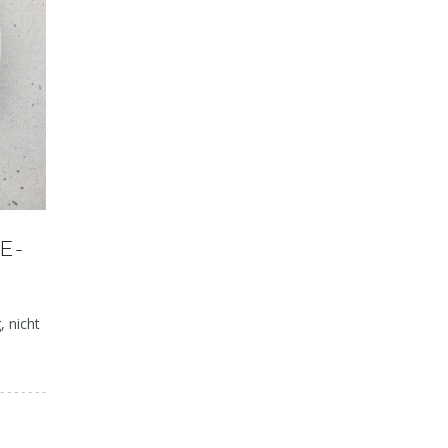
Deftig – herbstlich – lecker:
Gelenkschmerzen 
E-
Kürbis-Käse-Spätzle
Entzündun
, nicht