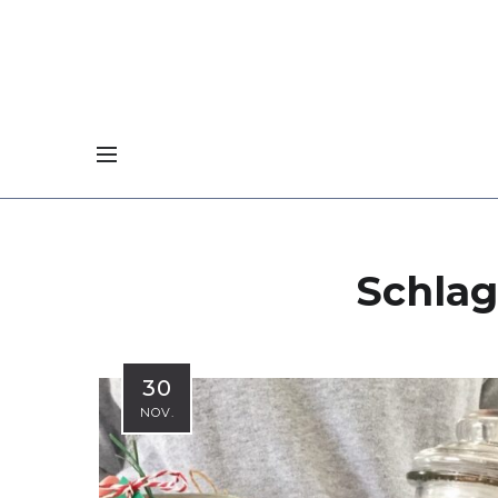
Schla
30
NOV.