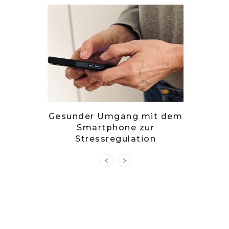
– stille
Gesunder Umgang mit dem
Zwets
g?
Smartphone zur
Kuch
Stressregulation