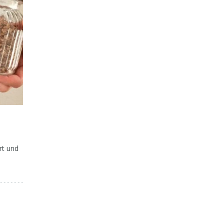
Deftig – herbstlich – lecker:
Gelenkschmerzen 
Kürbis-Käse-Spätzle
Entzündun
rt und