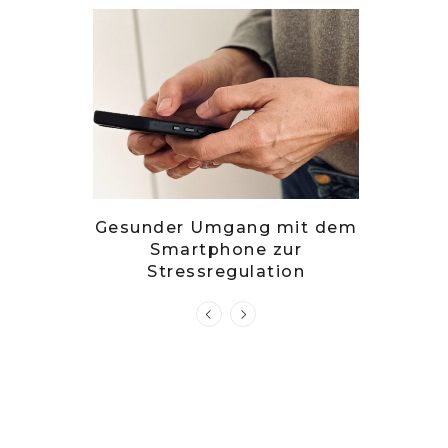
– stille
Gesunder Umgang mit dem
Zwets
g?
Smartphone zur
Kuch
Stressregulation