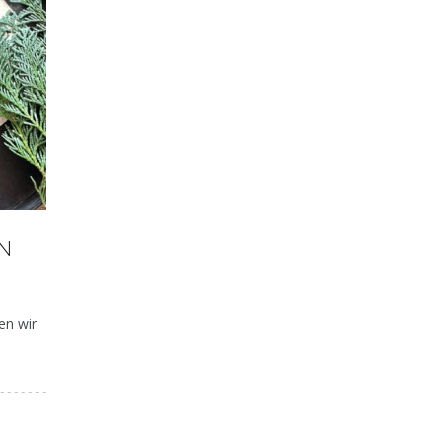
Deftig – herbstlich – lecker:
Gelenkschmerzen 
N
Kürbis-Käse-Spätzle
Entzündun
en wir