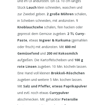
und im Öl andünsten. Ein ca. 10 cm langes
Stück
Lauch
klein schneiden, waschen und
zur Zwiebel geben.
2 große Möhren
schälen,
in Scheiben schneiden, mit andünsten.
1
Knoblauchzehe
schälen, fein hacken oder
gepresst dem Gemüse zugeben.
2 TL Curry-
Paste
, etwas
Ingwer & Kurkuma
(gemahlen
oder frisch) mit andünsten. Mit
600 ml
Gemüsefond
und
200 ml Kokosmilch
aufgießen. Die Kartoffelscheiben und
100 g
rote Linsen
zugeben. 10 Min. köcheln lassen.
Eine Hand voll kleinen
Brokkoli-Röschchen
zugeben und weitere 5 Min. kochen lassen.
Mit
Salz und Pfeffer, etwas Paprikapulver
und evtl. noch etwas
Currypulver
abschmecken. Mit gehackter
Petersilie