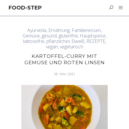
FOOD-STEP
Ayurveda
,
Ernährung
,
Familienessen
,
Gemüse
,
gesund
,
glutenfrei
,
Hauptspeise
,
laktosefrei
,
pflanzliches Eiweiß
,
REZEPTE
,
vegan
,
vegetarisch
KARTOFFEL-CURRY MIT
GEMÜSE UND ROTEN LINSEN
18. MAI 2021