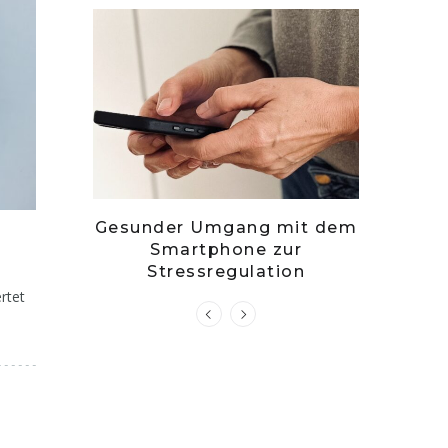
– stille
Gesunder Umgang mit dem
Zwets
g?
Smartphone zur
Kuch
Stressregulation
rtet