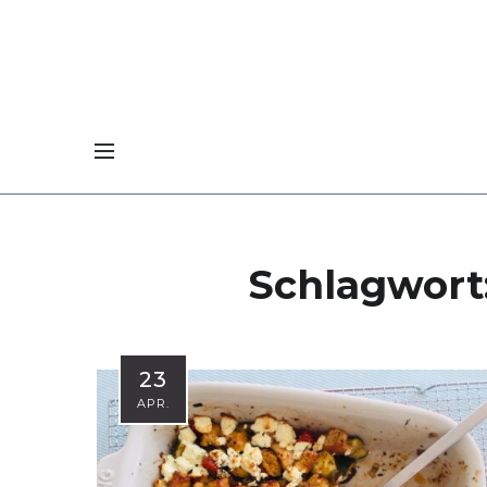
Schlagwort
23
APR.