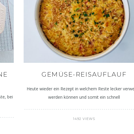
Deftig – herbstlich – lecker:
Gelenkschmerzen 
NE
GEMÜSE-REISAUFLAUF
Kürbis-Käse-Spätzle
Entzündun
Heute wieder ein Rezept in welchem Reste lecker verwe
te, bei
werden können und somit ein schnell
1492 VIEWS