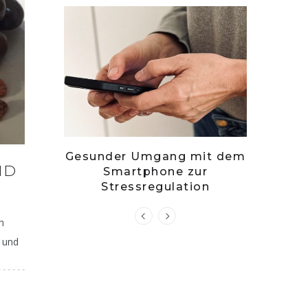
– stille
Gesunder Umgang mit dem
Zwets
ND
g?
Smartphone zur
Kuch
Stressregulation
N
h
) und