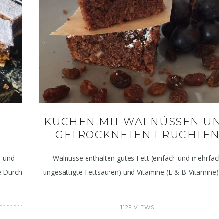
Deftig – herbstlich – lecker:
Gelenkschmerzen 
KUCHEN MIT WALNÜSSEN U
Kürbis-Käse-Spätzle
Entzündun
GETROCKNETEN FRÜCHTE
n und
Walnüsse enthalten gutes Fett (einfach und mehrfac
e.Durch
ungesättigte Fettsäuren) und Vitamine (E & B-Vitamine
1129 VIEWS