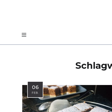
Schlag
06
FEB.