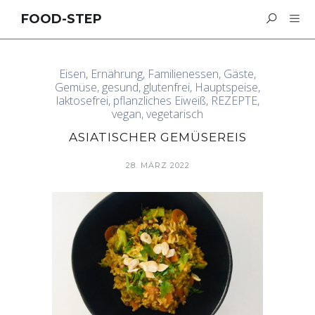
FOOD-STEP
Eisen
,
Ernährung
,
Familienessen
,
Gäste
,
Gemüse
,
gesund
,
glutenfrei
,
Hauptspeise
,
laktosefrei
,
pflanzliches Eiweiß
,
REZEPTE
,
vegan
,
vegetarisch
ASIATISCHER GEMÜSEREIS
28. MÄRZ 2022