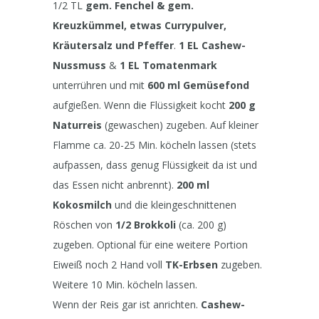
1/2 TL
gem. Fenchel & gem.
Kreuzkümmel, etwas Currypulver,
Kräutersalz und Pfeffer
.
1 EL Cashew-
Nussmuss
&
1 EL Tomatenmark
unterrühren und mit
600 ml Gemüsefond
aufgießen. Wenn die Flüssigkeit kocht
200 g
Naturreis
(gewaschen) zugeben. Auf kleiner
Flamme ca. 20-25 Min. köcheln lassen (stets
aufpassen, dass genug Flüssigkeit da ist und
das Essen nicht anbrennt).
200 ml
Kokosmilch
und die kleingeschnittenen
Röschen von
1/2 Brokkoli
(ca. 200 g)
zugeben. Optional für eine weitere Portion
Eiweiß noch 2 Hand voll
TK-Erbsen
zugeben.
Weitere 10 Min. köcheln lassen.
Wenn der Reis gar ist anrichten.
Cashew-