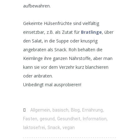
aufbewahren.
Gekeimte Hülsenfrüchte sind vielfältig
einsetzbar, z.B. als Zutat für
Bratlinge
, über
den Salat, in die Suppe oder knusprig
angebraten als Snack. Roh behalten die
Keimlinge ihre ganzen Nährstoffe, aber man
kann sie vor dem Verzehr kurz blanchieren
oder anbraten.
Unbedingt mal ausprobieren!
,
,
,
,
Allgemein
basisch
Blog
Ernährung
,
,
,
,
Fasten
gesund
Gesundheit
Information
,
,
laktosefrei
Snack
vegan