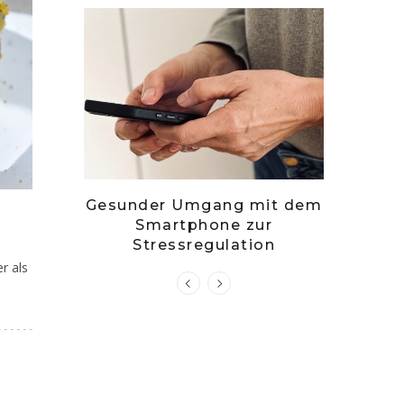
– stille
Gesunder Umgang mit dem
Zwets
g?
Smartphone zur
Kuch
Stressregulation
r als