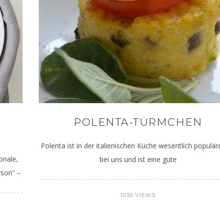
Deftig – herbstlich – lecker:
Gelenkschmerzen 
POLENTA-TÜRMCHEN
Kürbis-Käse-Spätzle
Entzündun
Polenta ist in der italienischen Küche wesentlich populäre
onale,
bei uns und ist eine gute
rson“ –
1035 VIEWS