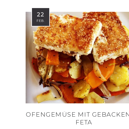
22
FEB.
OFENGEMÜSE MIT GEBACKE
FETA