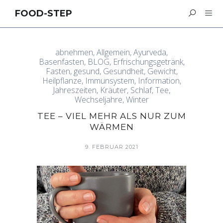
FOOD-STEP
abnehmen
,
Allgemein
,
Ayurveda
,
Basenfasten
,
BLOG
,
Erfrischungsgetränk
,
Fasten
,
gesund
,
Gesundheit
,
Gewicht
,
Heilpflanze
,
Immunsystem
,
Information
,
Jahreszeiten
,
Kräuter
,
Schlaf
,
Tee
,
Wechseljahre
,
Winter
TEE – VIEL MEHR ALS NUR ZUM
WÄRMEN
9. FEBRUAR 2021