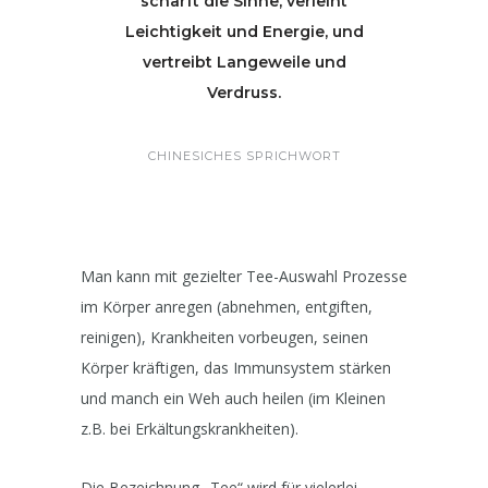
schärft die Sinne, verleiht
Leichtigkeit und Energie, und
vertreibt Langeweile und
Verdruss.
CHINESICHES SPRICHWORT
Man kann mit gezielter Tee-Auswahl Prozesse
im Körper anregen (abnehmen, entgiften,
reinigen), Krankheiten vorbeugen, seinen
Körper kräftigen, das Immunsystem stärken
und manch ein Weh auch heilen (im Kleinen
z.B. bei Erkältungskrankheiten).
Die Bezeichnung „Tee“ wird für vielerlei