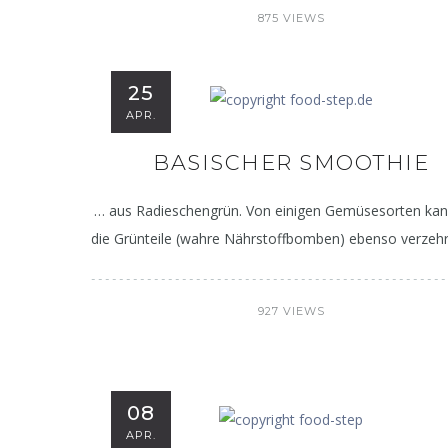
875 VIEWS
25
APR.
BASISCHER SMOOTHIE
… aus Radieschengrün. Von einigen Gemüsesorten ka
die Grünteile (wahre Nährstoffbomben) ebenso verzeh
927 VIEWS
08
APR.