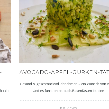
Deftig – herbstlich – lecker:
Gelenkschmerzen 
Kürbis-Käse-Spätzle
Entzündun
-
AVOCADO-APFEL-GURKEN-TA
Gesund & geschmackvoll abnehmen – ein Wunsch von vi
ch sehr
Und es funktioniert auch.Basenfasten ist eine
1212 VIEWS