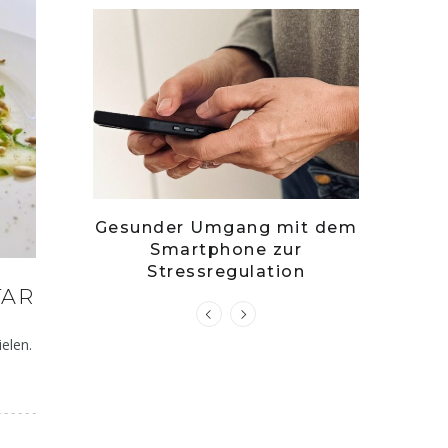
– stille
Gesunder Umgang mit dem
Zwets
g?
Smartphone zur
Kuch
Stressregulation
TAR
elen.