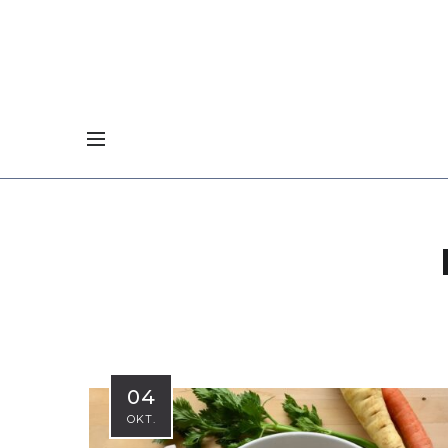
04
OKT.