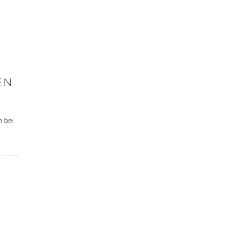
EN
h bei