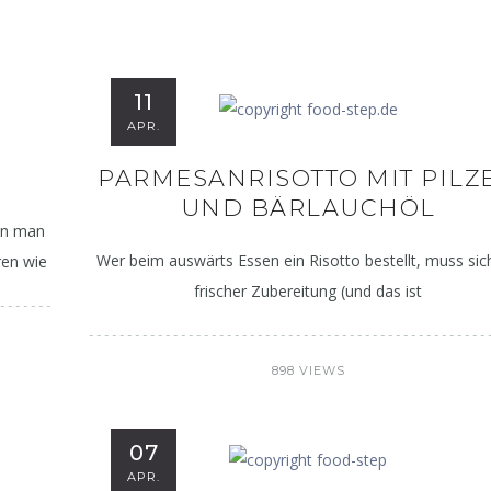
11
APR.
PARMESANRISOTTO MIT PILZ
UND BÄRLAUCHÖL
nn man
Wer beim auswärts Essen ein Risotto bestellt, muss sic
ren wie
frischer Zubereitung (und das ist
898 VIEWS
07
APR.