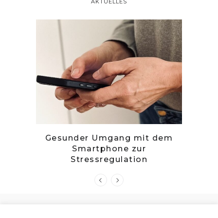
AKTUELLES
tille
Gesunder Umgang mit dem
Zwetsc
Smartphone zur
Stressregulation