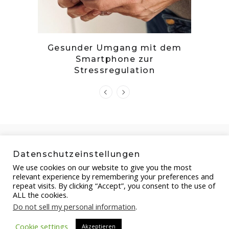
tille
Gesunder Umgang mit dem
Zwetsc
Smartphone zur
Stressregulation
Datenschutzeinstellungen
We use cookies on our website to give you the most
relevant experience by remembering your preferences and
repeat visits. By clicking “Accept”, you consent to the use of
ALL the cookies.
Do not sell my personal information
.
Copyright by FOOD-STEP.DE , 2021
Cookie settings
Akzeptieren